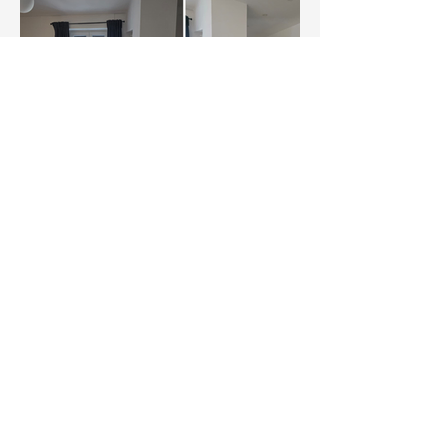
SHC BROTHERS
+39 3276633615
info@shcbrothers.com